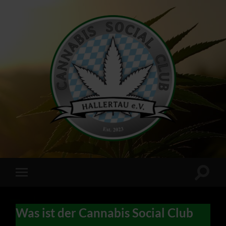
Cannabis
Social
Club
Hallertau
e.V.
Suchfe
Mobile-
ein-/a
Menü
ein-/ausblenden
Was ist der Cannabis Social Club