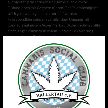
auf Messen präsentieren und gerne auch direkte
Diskussionen mit Gegnern führen. Der Feierabendjoint
soll irgendwann genauso „normal“ wie das
Feierabendbier sein. Ein vernünftiger Umgang mit
Cannabis mit gutem Augenmerk auf Jugendschutz sollte
nicht länger kriminalisiert sein. Und die Bevölkerung
sollte nicht mit Fehlinformationen gefüttert werden.
Zusätzlich haben wir Grundideen für ein
jährlich
stattfindendes Open-Air-Festival
in der Region, wir
planen vereinsinterne gemeinsame Ausflüge und
Bildungstrips (z.B. zu Med-Can-Herstellern oder auf
Messen) und werden sicher gemeinsam noch viele
weitere Ideen entwickeln. Weitere Infos zu unserer
Vereinsstruktur und Zielen findest Du in unserer
Satzung
, oder Du besuchst uns bei einem unserer
Treffen: sobald Du Dich
vorab registrierst
, landest Du im
Mailingverteiler, über den Du auch Einladungen zu
unseren Monatstreffen erhältst).