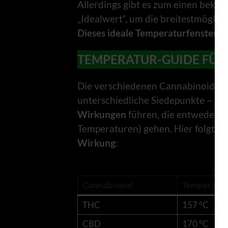
Allerdings gibt es zum einen bekan
„Idealwert“, um die breitestmöglic
Dieses ideale Temperaturfenster li
TEMPERATUR-GUIDE FÜR
Die verschiedenen Cannabinoide lö
unterschiedliche Siedepunkte – so
Wirkungen
führen, die entweder R
Temperaturen) gehen. Hier folgt ei
Wirkung
:
Cannabinoid
Temperatur
THC
157 °C
CBD
170 °C