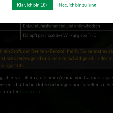
Klar, ich bin 18+
Nee, ich bin zu jung
Ähnlich THC, aber stabiler und weniger psychoak
Zerlegt THC und hat beruhigende Wirkung
Entzündungshemmend und antimykotisch
Dämpft psychoaktive Wirkung von THC
 ein Stoff, der Benzen (Benzol) heißt. Du kennst es a
ist krebserzeugend und keimzellschädigend. In der 
 eingestuft.
ung, aber vor allem auch beim Aroma von Cannabis spi
 wissenschaftliche Untersuchungen und Tabellen zu S
u.a. unter
Canatura
.