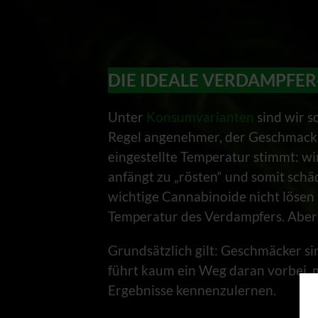
DIE IDEALE VERDAMPFE
Unter
Konsumvarianten
sind wir sc
Regel angenehmer, der Geschmack is
eingestellte Temperatur stimmt: w
anfängt zu „rösten“ und somit schäd
wichtige Cannabinoide nicht lösen u
Temperatur des Verdampfers. Aber w
Grundsätzlich gilt: Geschmäcker sin
führt kaum ein Weg daran vorbei, 
Ergebnisse kennenzulernen.