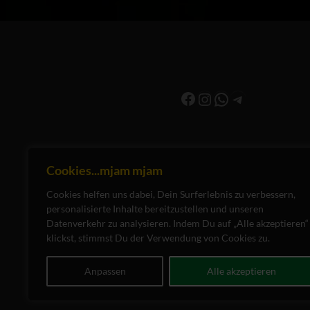
Facebook
Instagram
WhatsApp
Telegram
Cookies...mjam mjam
Cookies helfen uns dabei, Dein Surferlebnis zu verbessern,
personalisierte Inhalte bereitzustellen und unseren
Datenverkehr zu analysieren. Indem Du auf „Alle akzeptieren“
klickst, stimmst Du der Verwendung von Cookies zu.
Anpassen
Alle akzeptieren
© 2026
CANNABIS SOCIAL CLUB HALLERTA