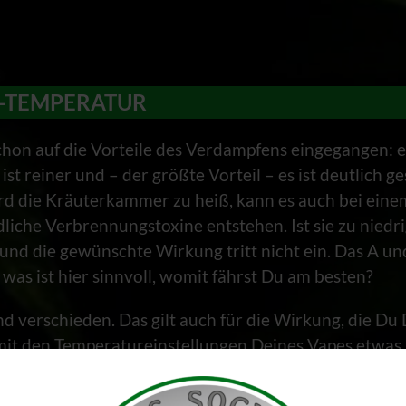
R-TEMPERATUR
hon auf die Vorteile des Verdampfens eingegangen: es i
t reiner und – der größte Vorteil – es ist deutlich g
ird die Kräuterkammer zu heiß, kann es auch bei eine
liche Verbrennungstoxine entstehen. Ist sie zu niedrig
nd die gewünschte Wirkung tritt nicht ein. Das A und 
as ist hier sinnvoll, womit fährst Du am besten?
d verschieden. Das gilt auch für die Wirkung, die Du 
mit den Temperatureinstellungen Deines Vapes etwas z