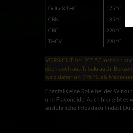
Delta-8-THC
175 °C
CBN
185 °C
CBC
220 °C
THCV
220 °C
VORSICHT: bei 205 °C löst sich auch
eben auch aus Tabakrauch. Benzen 
wird daher oft 195 °C als Maximum
Ebenfalls eine Rolle bei der Wirk
und Flavonoide. Auch hier gibt es
ausführliche Infos dazu findest Du 