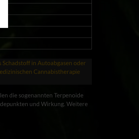
tiv
ls Schadstoff in Autoabgasen oder
medizinischen Cannabistherapie
elen die sogenannten Terpenoide
iedepunkten und Wirkung. Weitere