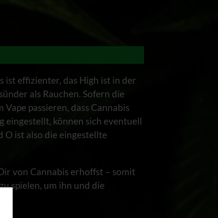
st effizienter, das High ist in der
esünder als Rauchen. Sofern die
m Vape passieren, dass Cannabis
 eingestellt, können sich eventuell
O ist also die eingestellte
Dir von Cannabis erhoffst – somit
u spielen, um ihn und die