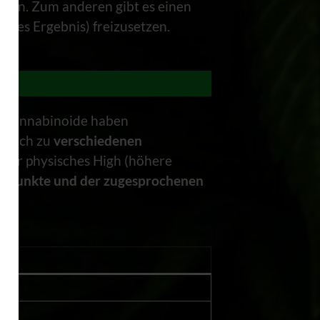
lösen. Zum anderen gibt es einen
enes Ergebnis) freizusetzen.
le Cannabinoide haben
s auch zu
verschiedenen
oder physisches High (höhere
edepunkte und der zugesprochenen