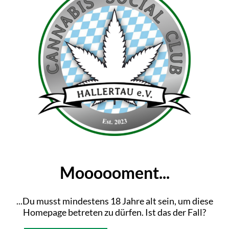
nte Siedepunkte für Cannabinoide, ab denen sie sich 
he Palette an Cannabinoiden (und somit ein ausgeglich
egt bei Cannabis bei 180 – 210 °C.
 CANNABINOIDE
sen sich grundsätzlich zwischen 157 und 220 °C. Al
mit können die Temperatureinstellungen Deines Vape
ichtung psychisches High (niedrigere Temperaturen) 
ne Übersicht der
wichtigsten Cannabinoide, ihrer Si
Moooooment...
Wirkung
...Du musst mindestens 18 Jahre alt sein, um diese
Euphorisch und Schmerzlindernd
Homepage betreten zu dürfen. Ist das der Fall?
Beruhigend; Schwächt THC-Nebenwirkungen