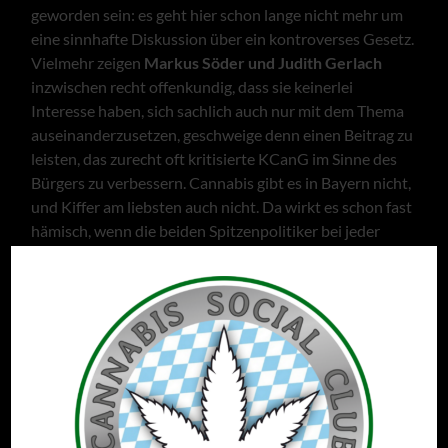
geworden sein: es geht hier schon lange nicht mehr um
eine sinnhafte Diskussion über ein kontroverses Gesetz.
Vielmehr zeigen
Markus Söder und Judith Gerlach
inzwischen recht offenkundig, dass sie keinerlei
Interesse haben, sich sachlich auch nur mit dem Thema
auseinanderzusetzen, geschweige denn einen Beitrag zu
leisten, das zurecht oft kritisierte KCanG im Sinne des
Bürgers zu verbessern. Cannabis gibt es in Bayern nicht,
und Kiffer am liebsten auch nicht. Da wirkt es schon fast
hämisch, wenn die beiden Spitzenpolitiker bei jeder
Volksfesteröffnung grinsend die Mass Bier in die
Kamera halten. Ist ja Tradition. Und Doppelmoral. Und –
um zurück zum Juristischen zu kommen: eine
Ungleichbehandlung von Cannabis- und
Alkoholkonsumenten, die nun auch im Rahmen dieser
Klage auf den rechtlichen Prüfstand soll.
Bliebe es bei diesem sinnfreien Populismus, könnte dies
noch unter das Recht der persönlichen