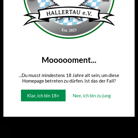
Meinungsäußerung fallen. Jedoch nutzt die bayerische
Staatsregierung ihr Amt aus, um verfassungswidrig das
von der Bundesregierung evaluierte und festgelegte
Gesetz zu unterlaufen und stellenweise sogar gänzlich
zu kippen. Zu dieser Meinung kam auch ein großes
Bündnis aus Politikern verschiedener Parteien,
Experten und Medizinern, sowie Institutionen wie dem
Deutschen Hanfverband – und reagierte nun mit dem
Moooooment...
Einreichen einer sogenannten Popularklage vor dem
bayerischen Verfassungsgericht.
...Du musst mindestens 18 Jahre alt sein, um diese
Homepage betreten zu dürfen. Ist das der Fall?
Klar, ich bin 18+
Nee, ich bin zu jung